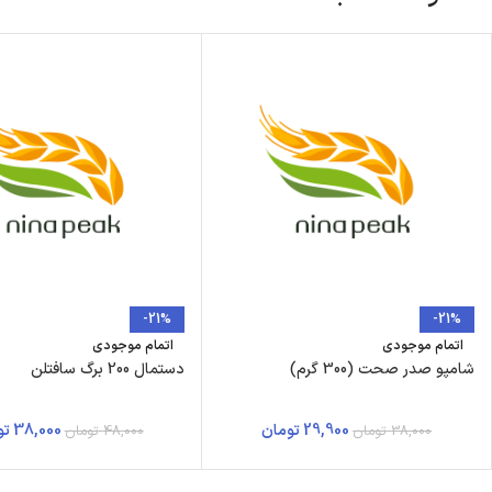
-21%
-21%
اتمام موجودی
اتمام موجودی
شامپو صدر صحت (300 گرم)
دستمال 200 برگ سافتلن
29,900
تومان
38,000
تو
38,000
تومان
48,000
تومان