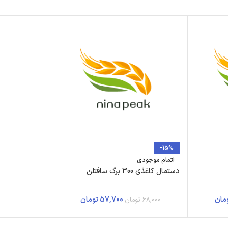
-15%
اتمام موجودی
دستمال کاغذی 300 برگ سافتلن
مان
57,700
تومان
68,000
تومان